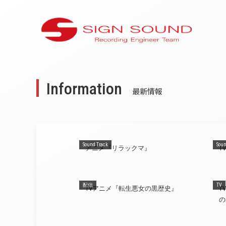
Information
最新情報
Sound Track
Soun
アニメ『リラックマ』
T
配信
TV
TVアニメ『転生悪女の黒歴史』
T
の