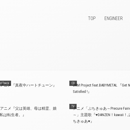
TOP
ENGINEER
d Track
CD
Vアニメ『真夜中ハートチューン』
JAM Project feat.BABYMETAL 『Get 
Satisfied !』
TV
Vアニメ『父は英雄、母は精霊、娘
アニメ「ぷちきゅあ～Precure Fairi
私は転生者。』
～」主題歌『♥DANZEN！kawaii！
ちきゅあ♥』