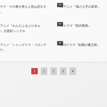
TV
ラマ「その着せ替え人形は恋をす
TVアニメ『逃げ上手の若君』
」
TV
Vアニメ『わんだふるぷりきゅ
TVドラマ『院内警察』
!』主題歌シングル
TV
Vアニメ「シャングリラ・フロンテ
月10ドラマ「転職の魔王様」
ア」
1
2
3
4