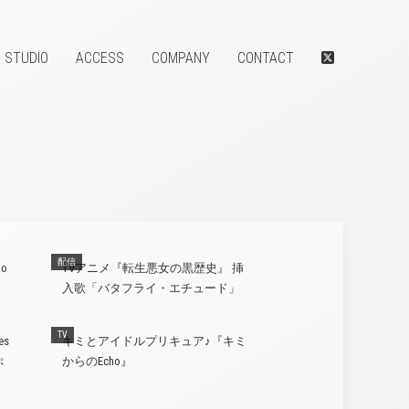
STUDIO
ACCESS
COMPANY
CONTACT
配信
No
TVアニメ『転生悪女の黒歴史』 挿
入歌「バタフライ・エチュード」
TV
es
キミとアイドルプリキュア♪『キミ
ぷ
からのEcho』