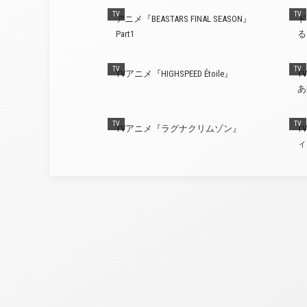
TV
TV
アニメ『BEASTARS FINAL SEASON』
ド
Part1
る
TV
TV
TVアニメ『HIGHSPEED Étoile』
T
あ
TV
TV
TVアニメ『ラグナクリムゾン』
T
ィ