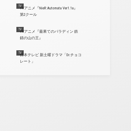
TV
TVアニメ『NieR:Automata Ver1.1a』
第2クール
TV
TVアニメ『最果てのパラディン 鉄
錆の山の王』
TV
日本テレビ 新土曜ドラマ「Dr.チョコ
レート」