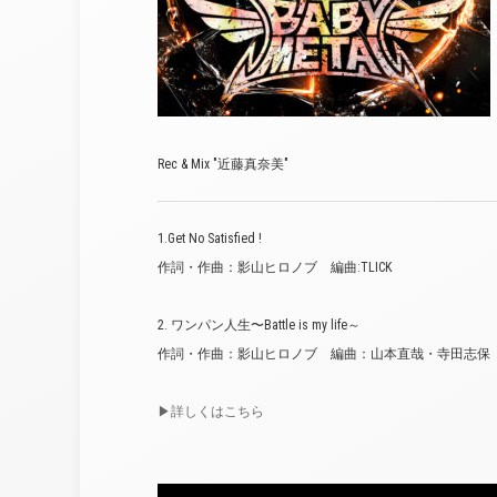
Rec & Mix "近藤真奈美"
1.Get No Satisfied !
作詞・作曲：影山ヒロノブ 編曲:TLICK
2. ワンパン人生〜Battle is my life～
作詞・作曲：影山ヒロノブ 編曲：山本直哉・寺田志保
▶︎詳しくはこちら