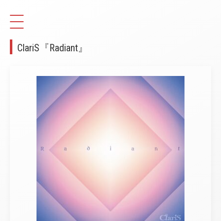
ClariS『Radiant』