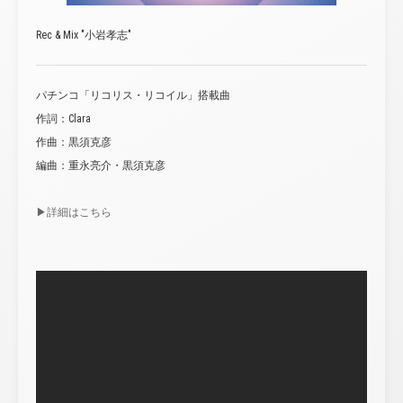
Rec & Mix "小岩孝志"
パチンコ「リコリス・リコイル」搭載曲
作詞：Clara
作曲：黒須克彦
編曲：重永亮介・黒須克彦
▶︎詳細はこちら