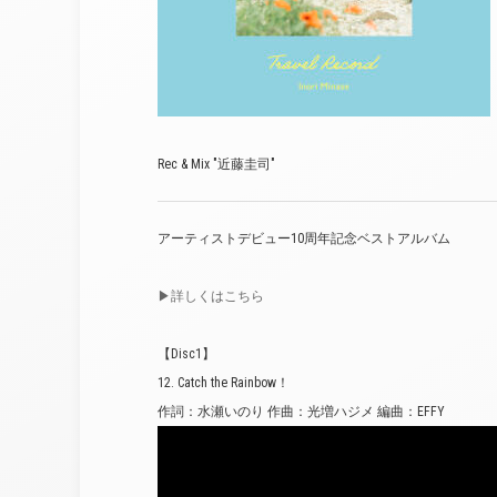
Rec & Mix "近藤圭司"
アーティストデビュー10周年記念ベストアルバム
▶︎詳しくはこちら
【Disc1】
12. Catch the Rainbow！
作詞：水瀬いのり 作曲：光増ハジメ 編曲：EFFY