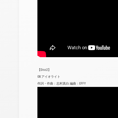
【Disc2】
08.アイオライト
作詞・作曲：志村真白 編曲：EFFY