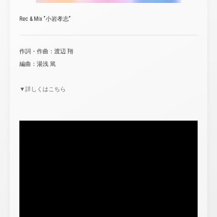
Rec & Mix "小岩孝志"
作詞・作曲：渡辺 翔
編曲：湯浅 篤
▼詳しくはこちら