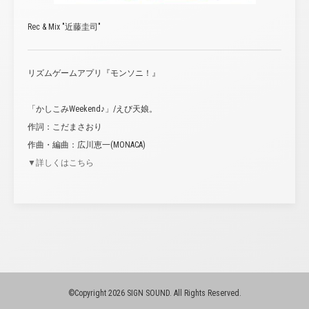
Rec & Mix "近藤圭司"
リズムゲームアプリ『モンソニ！』
「かしこみWeekend♪」/えび天娘。
作詞：こだまさおり
作曲・編曲：広川恵一(MONACA)
▼詳しくはこちら
©Copyright 2026 SIGN SOUND. All Rights Reserved.