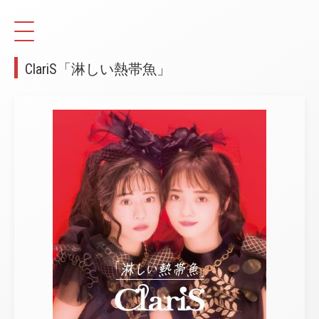
ClariS「淋しい熱帯魚」