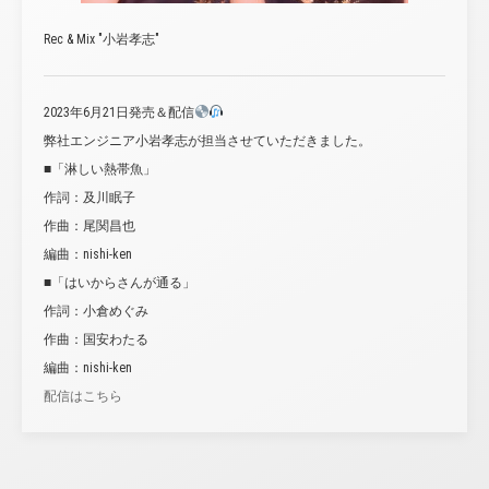
Rec & Mix "小岩孝志"
2023年6月21日発売＆配信
弊社エンジニア小岩孝志が担当させていただきました。
■「淋しい熱帯魚」
作詞：及川眠子
作曲：尾関昌也
編曲：nishi-ken
■「はいからさんが通る」
作詞：小倉めぐみ
作曲：国安わたる
編曲：nishi-ken
配信はこちら