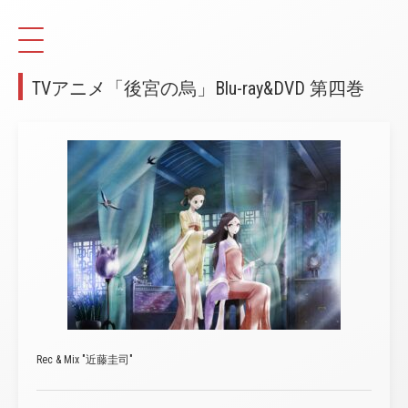
TVアニメ「後宮の烏」Blu-ray&DVD 第四巻
Rec & Mix "近藤圭司"